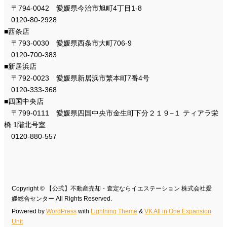
〒794-0042 愛媛県今治市旭町4丁目1-8
0120-80-2928
■西条店
〒793-0030 愛媛県西条市大町706-9
0120-700-383
■新居浜店
〒792-0023 愛媛県新居浜市繁本町7番4号
0120-333-368
■四国中央店
〒799-0111 愛媛県四国中央市金生町下分２１９−１ ティアラ栄
橋 1階北号室
0120-880-557
Copyright © 【公式】不動産売却・査定ならイエステーション 株式会社愛
媛総合センター All Rights Reserved.
Powered by
WordPress
with
Lightning Theme
&
VK All in One Expansion
Unit