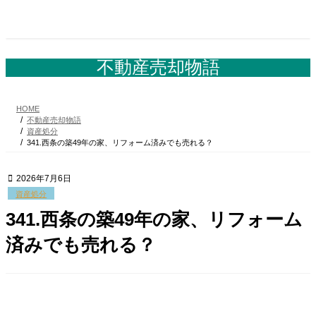
コ
ナ
ン
ビ
テ
ゲ
ン
ー
ツ
シ
不動産売却物語
へ
ョ
ス
ン
キ
に
HOME
ッ
移
不動産売却物語
プ
動
資産処分
341.西条の築49年の家、リフォーム済みでも売れる？
2026年7月6日
資産処分
341.西条の築49年の家、リフォーム
済みでも売れる？