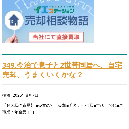
349.今治で息子と2世帯同居へ。自宅
売却、うまくいくかな？
投稿: 2026年8月7日
【お客様の背景】 ■売買の別：売却■氏名：H・J様■年代：70代■ご
職業：年金受 […]