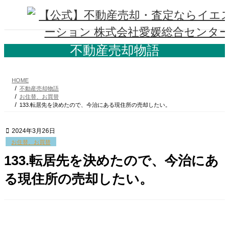
コ
ナ
ン
ビ
テ
ゲ
ン
ー
ツ
シ
不動産売却物語
へ
ョ
ス
ン
キ
に
HOME
ッ
移
不動産売却物語
プ
動
お住替、お買替
133.転居先を決めたので、今治にある現住所の売却したい。
2024年3月26日
お住替、お買替
133.転居先を決めたので、今治にあ
る現住所の売却したい。