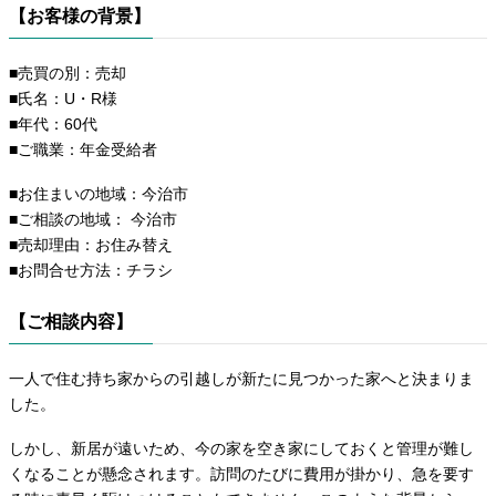
【お客様の背景】
■売買の別：売却
■氏名：U・R様
■年代：60代
■ご職業：年金受給者
■お住まいの地域：今治市
■ご相談の地域： 今治市
■売却理由：お住み替え
■お問合せ方法：チラシ
【ご相談内容】
一人で住む持ち家からの引越しが新たに見つかった家へと決まりま
した。
しかし、新居が遠いため、今の家を空き家にしておくと管理が難し
くなることが懸念されます。訪問のたびに費用が掛かり、急を要す