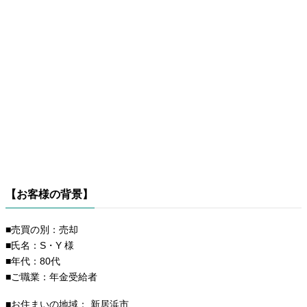
【お客様の背景】
■売買の別：売却
■氏名：S・Y 様
■年代：80代
■ご職業：年金受給者
■お住まいの地域： 新居浜市