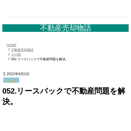
コ
ナ
ン
ビ
テ
ゲ
ン
ー
ツ
シ
不動産売却物語
へ
ョ
ス
ン
キ
に
HOME
ッ
移
不動産売却物語
プ
動
その他
052.リースバックで不動産問題を解決。
2022年9月2日
その他
052.リースバックで不動産問題を解
決。