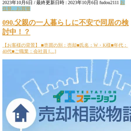
2023年10月6日
/ 最終更新日時 :
2023年10月6日
fudou2111
お
住替、お買替
090.父親の一人暮らしに不安で同居の検
討中！？
【お客様の背景】 ■売買の別：売却■氏名：W・K様■年代：
40代■ご職業：会社員 […]