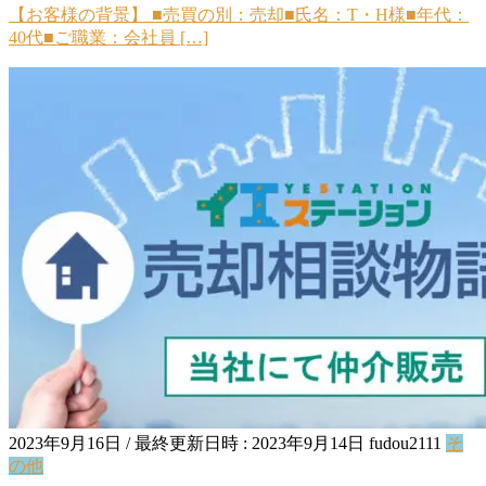
【お客様の背景】 ■売買の別：売却■氏名：T・H様■年代：
40代■ご職業：会社員 […]
2023年9月16日
/ 最終更新日時 :
2023年9月14日
fudou2111
そ
の他