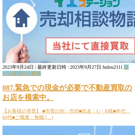
2023年9月24日
/ 最終更新日時 :
2023年9月27日
fudou2111
ロ
ーン返済のご相談
087.緊急での現金が必要で不動産買取の
お店を模索中。
【お客様の背景】 ■売買の別：売却■氏名：U・R様■年代：
60代■ご職業：無職 […]