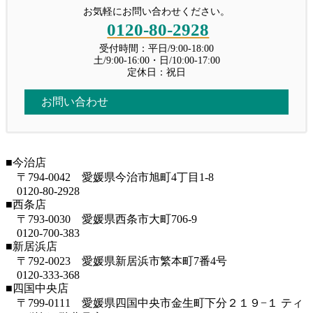
お気軽にお問い合わせください。
売り先行
0120-80-2928
347.持家があると市営住宅に申し込め
267.マンションにかかる固定資産税、
投稿: 2023年12月3日
ないと聞いたので…
どれくらい？
受付時間：平日/9:00-18:00
127 売り先行型の住み替えで注意すべきこと：
土/9:00-16:00・日/10:00-17:00
投稿: 2026年7月30日
投稿: 2026年7月24日
仮住まいのリスクと対策 前回から、 […]
定休日：祝日
【お客様の背景】 ■売買の別：売却■氏名：K・I
こんにちは！イエステーション愛媛総合センタ
様■年代：70代■ご職業：年金受 […]
ー｜ 今治店の川又です。 マンションの […]
お問い合わせ
住み替えの進め方
投稿: 2023年11月25日
346.今治の親のマンション、どうする
266.土地と建物の所有者が異なる場合
126 理想的だが難しい「売り買い同時」の方法
か相談したいです。
の不動産売却手続きについて詳しく解
と注意点 売却理由の中でも、それな […]
■今治店
説〜その2
投稿: 2026年7月26日
〒794-0042 愛媛県今治市旭町4丁目1-8
投稿: 2026年7月16日
【お客様の背景】 ■売買の別：売却■氏名：S・H
0120-80-2928
賃貸中の物件を高く売る方法
様■年代：60代■ご職業：会社員 […]
■西条店
こんにちは！イエステーション愛媛総合センター｜ 今治店の川又で
投稿: 2023年11月17日
〒793-0030 愛媛県西条市大町706-9
す。 土地が親名義 […]
0120-700-383
125 賃貸中でも居住用不動産になる抜け道 以
345.新生活に向け、新居浜のマイホー
■新居浜店
前、「賃貸中の物件は居住用よりも安 […]
〒792-0023 愛媛県新居浜市繁本町7番4号
ム売却を相談しています。
265.親の借金が原因で、子どもの家が
0120-333-368
差し押さえられることはある？【前
投稿: 2026年7月22日
■四国中央店
賃貸中(投資用)＜空室(居住用)
編】
【お客様の背景】 ■売買の別：売却■氏名：J・Y
〒799-0111 愛媛県四国中央市金生町下分２１９−１ ティ
投稿: 2023年11月9日
投稿: 2026年7月8日
様■年代：40代■ご職業：自営業 […]