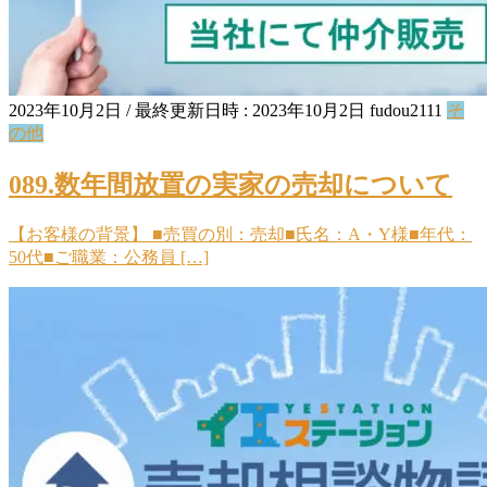
2023年10月2日
/ 最終更新日時 :
2023年10月2日
fudou2111
そ
の他
089.数年間放置の実家の売却について
【お客様の背景】 ■売買の別：売却■氏名：A・Y様■年代：
50代■ご職業：公務員 […]