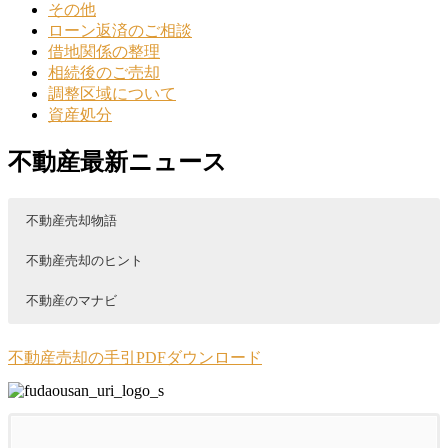
その他
ローン返済のご相談
借地関係の整理
相続後のご売却
調整区域について
資産処分
不動産最新ニュース
不動産売却物語
不動産売却のヒント
不動産のマナビ
348.向かいの家の成約のを機に、自分
268.空家活用術！レンタルスペース化
住み替え成功の秘訣
も売却に踏み出したい。
で気をつけること。
不動産売却の手引PDFダウンロード
投稿: 2023年12月11日
投稿: 2026年8月3日
投稿: 2026年8月1日
128 住み替えの実績がある不動産会社1社に売
却も購入も任せる ここまでに住み替 […]
【お客様の背景】 ■売買の別：売却■氏名：S・
こんにちは！イエステーション愛媛総合センタ
M様■年代：70代■ご職業：年金受 […]
ー｜ 今治店の川又です。 空き家や空室 […]