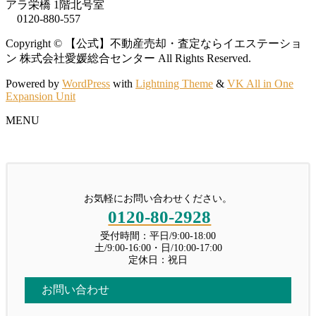
アラ栄橋 1階北号室
124 不動産投資のリスクとリターン: 貸すか売
0120-880-557
こんにちは！イエステーション愛媛総合センター｜ 今治店の川又で
るか、その選択と戦略 マイホーム […]
す。 遺産相続では […]
344.西条で築浅・満室のアパート、査
Copyright © 【公式】不動産売却・査定ならイエステーショ
定からお願いしたい。
ン 株式会社愛媛総合センター All Rights Reserved.
貸すことは投資
263.マンション売却でありがちな失敗
投稿: 2026年7月18日
Powered by
WordPress
with
Lightning Theme
&
VK All in One
投稿: 2023年11月1日
とは？例から学ぶ対処法
Expansion Unit
【お客様の背景】 ■売買の別：売却■氏名：O・
123 不動産投資のリスクとリターン: 貸すか売
投稿: 2026年6月22日
K様■年代：70代■ご職業：自営業 […]
MENU
るか、その選択と戦略 前回に続い […]
こんにちは！イエステーション愛媛総合センタ
ー｜ 今治店の川又です。 マンションの […]
343.家庭菜園OKな今治の広い別荘地、
ニュース一覧
今後の為に売却したい
262.不動産を相続したときの対応策と
投稿: 2026年7月14日
お気軽にお問い合わせください。
して注目される「代償分割」とは？そ
【お客様の背景】 ■売買の別：売却■氏名：M・
0120-80-2928
の仕組みをわかりやすく解説します。
Y様■年代：50代■ご職業：会社員 […]
投稿: 2026年6月14日
受付時間：平日/9:00-18:00
土/9:00-16:00・日/10:00-17:00
こんにちは！イエステーション愛媛総合センター｜ 今治店の川又で
定休日：祝日
ニュース一覧
す。 不動産を複数 […]
お問い合わせ
ニュース一覧