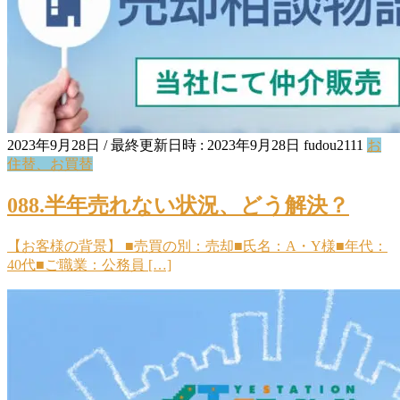
2023年9月28日
/ 最終更新日時 :
2023年9月28日
fudou2111
お
住替、お買替
088.半年売れない状況、どう解決？
【お客様の背景】 ■売買の別：売却■氏名：A・Y様■年代：
40代■ご職業：公務員 […]