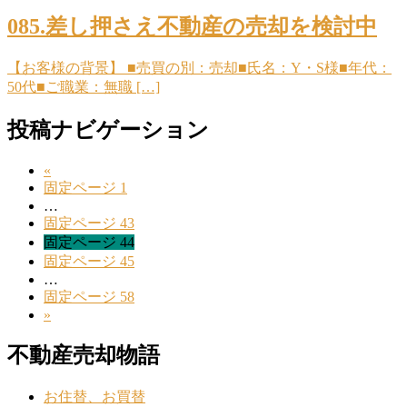
085.差し押さえ不動産の売却を検討中
【お客様の背景】 ■売買の別：売却■氏名：Y・S様■年代：
50代■ご職業：無職 […]
投稿ナビゲーション
«
固定ページ
1
…
固定ページ
43
固定ページ
44
固定ページ
45
…
固定ページ
58
»
不動産売却物語
お住替、お買替