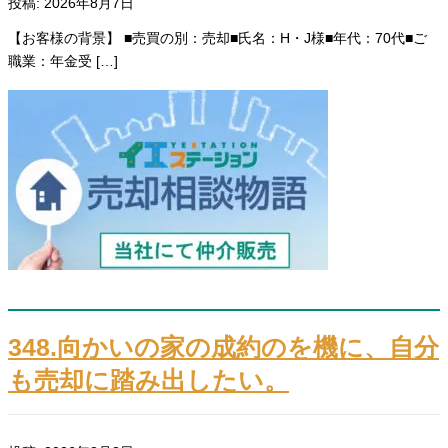
投稿: 2026年8月7日
【お客様の背景】 ■売買の別：売却■氏名：H・J様■年代：70代■ご
職業：年金受 […]
348.向かいの家の成約のを機に、自分
も売却に踏み出したい。