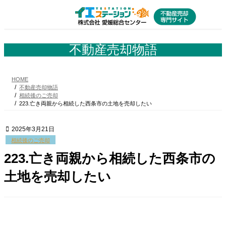
コ
ナ
ン
ビ
テ
ゲ
ン
ー
ツ
シ
不動産売却物語
へ
ョ
ス
ン
キ
に
HOME
ッ
移
不動産売却物語
プ
動
相続後のご売却
223.亡き両親から相続した西条市の土地を売却したい
2025年3月21日
相続後のご売却
223.亡き両親から相続した西条市の
土地を売却したい