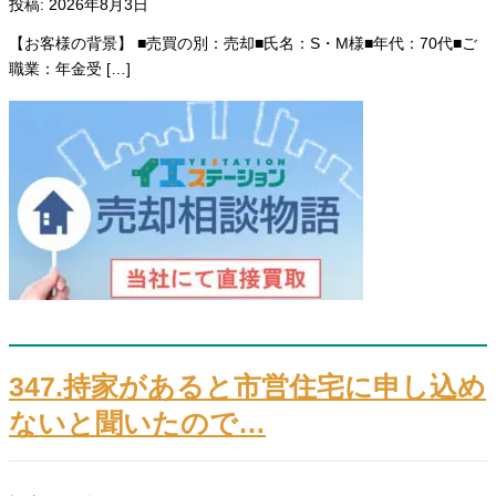
投稿: 2026年8月3日
【お客様の背景】 ■売買の別：売却■氏名：S・M様■年代：70代■ご
職業：年金受 […]
347.持家があると市営住宅に申し込め
ないと聞いたので…