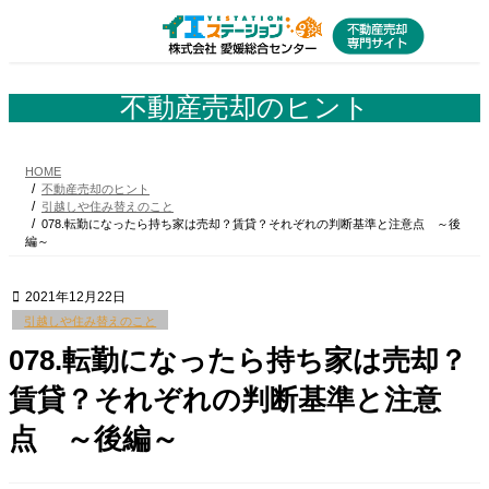
コ
ナ
ン
ビ
テ
ゲ
ン
ー
ツ
シ
不動産売却のヒント
へ
ョ
ス
ン
キ
に
HOME
ッ
移
不動産売却のヒント
プ
動
引越しや住み替えのこと
078.転勤になったら持ち家は売却？賃貸？それぞれの判断基準と注意点 ～後
編～
2021年12月22日
引越しや住み替えのこと
078.転勤になったら持ち家は売却？
賃貸？それぞれの判断基準と注意
点 ～後編～