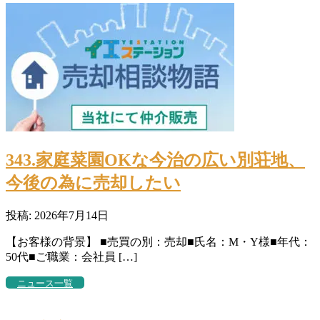
343.家庭菜園OKな今治の広い別荘地、
今後の為に売却したい
投稿: 2026年7月14日
【お客様の背景】 ■売買の別：売却■氏名：M・Y様■年代：
50代■ご職業：会社員 […]
ニュース一覧