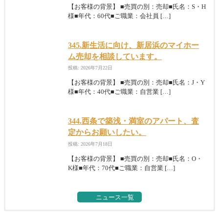
【お客様の背景】 ■売買の別：売却■氏名：S・H
様■年代：60代■ご職業：会社員 […]
345.新生活に向け、新居浜のマイホー
ム売却を相談しています。
投稿: 2026年7月22日
【お客様の背景】 ■売買の別：売却■氏名：J・Y
様■年代：40代■ご職業：自営業 […]
344.西条で築浅・満室のアパート、査
定からお願いしたい。
投稿: 2026年7月18日
【お客様の背景】 ■売買の別：売却■氏名：O・
K様■年代：70代■ご職業：自営業 […]
ニュース一覧
269.私道の相続に伴うリスクとは？
住み替え成功の秘訣