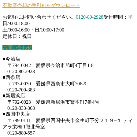
不動産売却の手引PDFダウンロード
投稿: 2026年8月9日
投稿: 2023年12月11日
こんにちは！イエステーション愛媛総合センタ
128 住み替えの実績がある不動産会社1社に売
お気軽にお問い合わせください。
0120-80-2928
受付時間：平
ー｜ 今治店の川又です。 不動産には土 […]
却も購入も任せる ここまでに住み替 […]
日/9:00-18:00
土/9:00-16:00・日/10:00-17:00
定休日：祝日
268.空家活用術！レンタルスペース化
売り先行
で気をつけること。
投稿: 2023年12月3日
お問い合わせ
投稿: 2026年8月1日
127 売り先行型の住み替えで注意すべきこと：
■今治店
仮住まいのリスクと対策 前回から、 […]
こんにちは！イエステーション愛媛総合センタ
〒794-0042 愛媛県今治市旭町4丁目1-8
ー｜ 今治店の川又です。 空き家や空室 […]
0120-80-2928
■西条店
住み替えの進め方
〒793-0030 愛媛県西条市大町706-9
267.マンションにかかる固定資産税、
投稿: 2023年11月25日
0120-700-383
どれくらい？
■新居浜店
126 理想的だが難しい「売り買い同時」の方法
投稿: 2026年7月24日
と注意点 売却理由の中でも、それな […]
〒792-0023 愛媛県新居浜市繁本町7番4号
0120-333-368
こんにちは！イエステーション愛媛総合センタ
■四国中央店
ー｜ 今治店の川又です。 マンションの […]
賃貸中の物件を高く売る方法
〒799-0111 愛媛県四国中央市金生町下分２１９−１ ティ
アラ栄橋 1階北号室
投稿: 2023年11月17日
0120-880-557
266.土地と建物の所有者が異なる場合
125 賃貸中でも居住用不動産になる抜け道 以