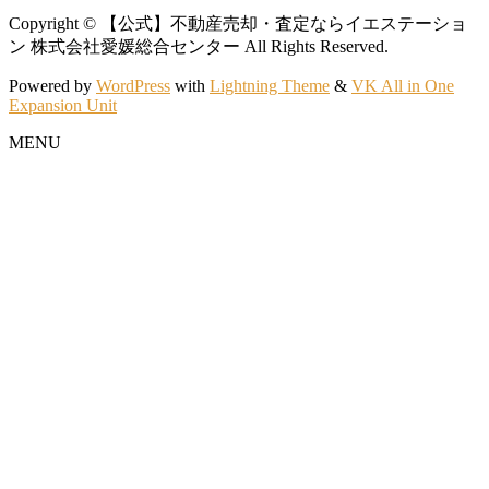
の不動産売却手続きについて詳しく解
前、「賃貸中の物件は居住用よりも安 […]
Copyright © 【公式】不動産売却・査定ならイエステーショ
説〜その2
ン 株式会社愛媛総合センター All Rights Reserved.
投稿: 2026年7月16日
賃貸中(投資用)＜空室(居住用)
Powered by
WordPress
with
Lightning Theme
&
VK All in One
こんにちは！イエステーション愛媛総合センター｜ 今治店の川又で
Expansion Unit
投稿: 2023年11月9日
す。 土地が親名義 […]
124 不動産投資のリスクとリターン: 貸すか売
MENU
るか、その選択と戦略 マイホーム […]
265.親の借金が原因で、子どもの家が
差し押さえられることはある？【前
貸すことは投資
編】
投稿: 2023年11月1日
投稿: 2026年7月8日
123 不動産投資のリスクとリターン: 貸すか売
こんにちは！イエステーション愛媛総合センター｜ 今治店の川又で
るか、その選択と戦略 前回に続い […]
す。 遺産相続では […]
ニュース一覧
263.マンション売却でありがちな失敗
とは？例から学ぶ対処法
投稿: 2026年6月22日
こんにちは！イエステーション愛媛総合センタ
ー｜ 今治店の川又です。 マンションの […]