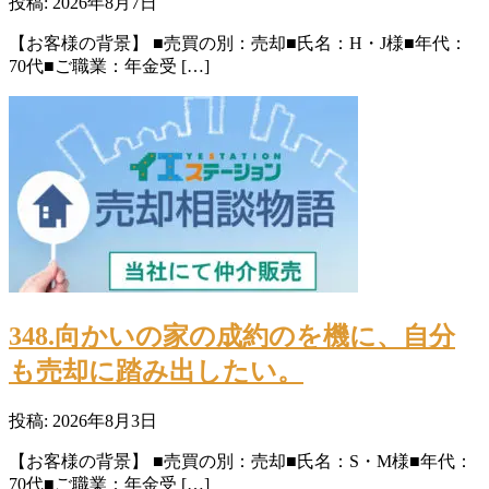
投稿: 2026年8月7日
【お客様の背景】 ■売買の別：売却■氏名：H・J様■年代：
70代■ご職業：年金受 […]
348.向かいの家の成約のを機に、自分
も売却に踏み出したい。
投稿: 2026年8月3日
【お客様の背景】 ■売買の別：売却■氏名：S・M様■年代：
70代■ご職業：年金受 […]