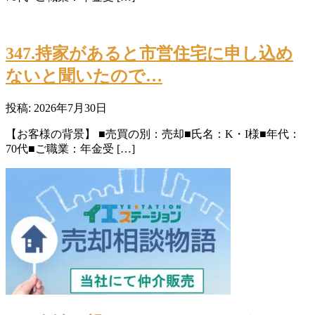
347.持家があると市営住宅に申し込め
ないと聞いたので…
投稿: 2026年7月30日
【お客様の背景】 ■売買の別：売却■氏名：K・I様■年代：
70代■ご職業：年金受 […]