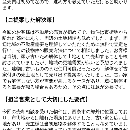
産売買は初めてなので、進め方を教えていただけると助かり
ます。
【ご提案した解決策】
今回のお客様は不動産の売買が初めてで、物件は市街地から
離れた郊外にあり、周辺の土地相場も低めでした。まず、周
辺地域の不動産需要を理解していただくために無料で査定を
行い、その後物件の販売方法について相談しました。お客様
は当初、家が古いため解体して土地として売却することを検
討されていましたが、地域の更地需要が低いと予想されまし
た。建物は古いもののまだ使用可能だったため、解体せず古
家付きの売土地として売り出す提案をいたしました。古い家
でも解体しない方が需要が高まるケースがあり、逆に解体す
ると需要が減る場合もあるため、その点に注意が必要です。
【担当営業として大切にした要点】
今回の売却相談を受けた物件は、西条市の郊外に位置してお
り、市街地からは離れた場所にありました。古い家と広い土
地があり、売主様は当初建物を解体することも考えていまし
たが、古くても建物が残っている方が需要が高まる可能性が