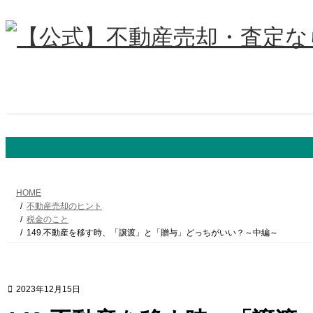
コ
ナ
ン
ビ
テ
ゲ
ン
ー
ツ
シ
へ
ョ
ス
ン
キ
に
ッ
移
プ
動
HOME
不動産売却のヒント
税金のこと
149.不動産を移す時、「譲渡」と「贈与」どっちがいい？～中編～
2023年12月15日