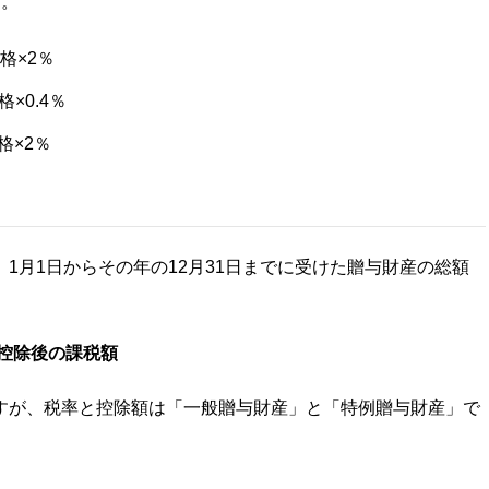
す。
格×2％
×0.4％
格×2％
1月1日からその年の12月31日までに受けた贈与財産の総額
控除後の課税額
すが、税率と控除額は「一般贈与財産」と「特例贈与財産」で