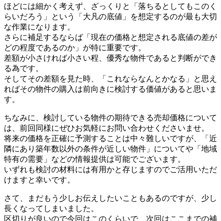
ほどには細かく考えず、ざっくりと「落ちるとしてもこのく
らいだろう」という「大凡の底値」を想定するのが最も大切
な作業になります。
さらに補足するならば「現在の価格と想定される底値の差が
どの程度であるのか」が特に重要です。
差額が小さければ小さい程、優秀な物件であると判断ができ
る為です。
そしてその差額を見た時、「これならなんとかなる」と思え
ればその物件の購入は前向きに検討する価値があると思いま
す。
ちなみに、検討している物件の期待できる売却価格について
は、前回同様にぜひお気軽にお問い合わせくださいませ。
将来の価格を正確に予測することは中々難しいですが、「近
隣にあり築年数以外の条件が近しい物件」についてや「地域
特有の需要」などの情報提供は可能でございます。
いずれも検討の材料には有用かと存じますのでご活用いただ
けますと幸いです。
さて、まだもう少しお伝えしたいこともあるのですが、少し
長くなってしまいました。
区切りが良いので今回はこのくらいで、次回はここまでの補