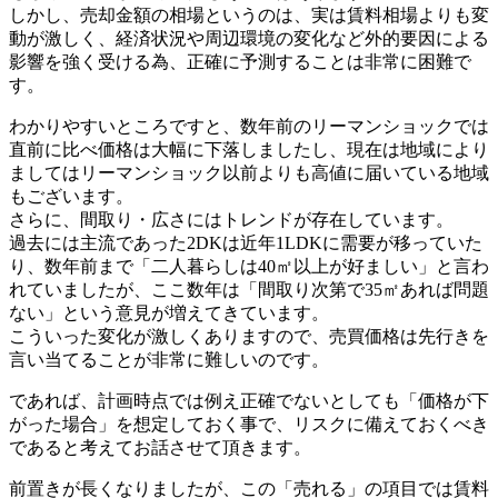
しかし、売却金額の相場というのは、実は賃料相場よりも変
動が激しく、経済状況や周辺環境の変化など外的要因による
影響を強く受ける為、正確に予測することは非常に困難で
す。
わかりやすいところですと、数年前のリーマンショックでは
直前に比べ価格は大幅に下落しましたし、現在は地域により
ましてはリーマンショック以前よりも高値に届いている地域
もございます。
さらに、間取り・広さにはトレンドが存在しています。
過去には主流であった2DKは近年1LDKに需要が移っていた
り、数年前まで「二人暮らしは40㎡以上が好ましい」と言わ
れていましたが、ここ数年は「間取り次第で35㎡あれば問題
ない」という意見が増えてきています。
こういった変化が激しくありますので、売買価格は先行きを
言い当てることが非常に難しいのです。
であれば、計画時点では例え正確でないとしても「価格が下
がった場合」を想定しておく事で、リスクに備えておくべき
であると考えてお話させて頂きます。
前置きが長くなりましたが、この「売れる」の項目では賃料