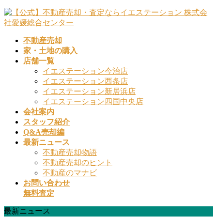
コ
ナ
ン
ビ
テ
ゲ
不動産売却
ン
ー
家・土地の購入
ツ
シ
店舗一覧
へ
ョ
イエステーション今治店
ス
ン
イエステーション西条店
キ
に
イエステーション新居浜店
ッ
移
イエステーション四国中央店
プ
動
会社案内
スタッフ紹介
Q&A売却編
最新ニュース
不動産売却物語
不動産売却のヒント
不動産のマナビ
お問い合わせ
無料査定
最新ニュース