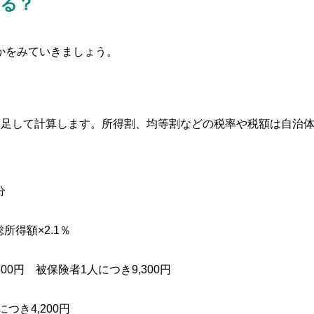
まる？
かをみていきましょう。
を足して計算します。所得割、均等割などの税率や税額は自治
分
所得額×2.1％
00円 被保険者1人につき9,300円
つき4,200円